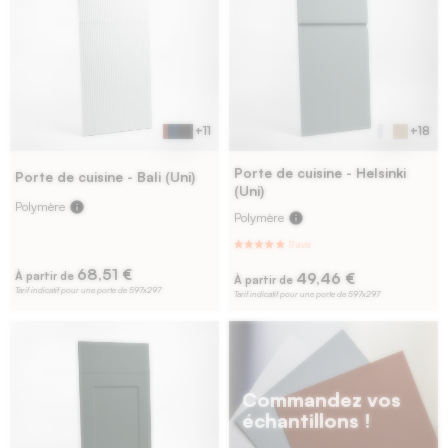
+11
+18
Porte de cuisine - Helsinki
Porte de cuisine - Bali (Uni)
(Uni)
Polymère
info
Polymère
info
109 avis
12 avis
68,51 €
49,46 €
À partir de
À partir de
Tarif indicatif pour une porte de 597x297
Tarif indicatif pour une porte de 597x297
Commandez vos
échantillons !