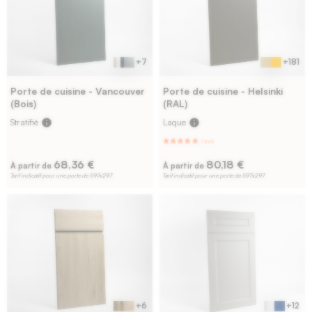
+7
+181
Porte de cuisine - Vancouver
Porte de cuisine - Helsinki
(Bois)
(RAL)
Stratifié
info
Laque
info
68,36 €
80,18 €
À partir de
À partir de
Tarif indicatif pour une porte de 597x297
Tarif indicatif pour une porte de 597x297
+6
+12
22 avi