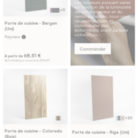
Les couleurs pouvant varier
en fonction de la luminosité
+11
de votre intérieur et du
rendu sur écran, nous vous
recommandons de
Porte de cuisine - Bergen
commander des
(Uni)
échantillons avant de faire
votre choix.
Polymère
info
Commander
68,51 €
À partir de
Tarif indicatif pour une porte de 597x297
11 avis
+20
Porte de cuisine - Colorado
Porte de cuisine - Riga (Uni)
(Bois)