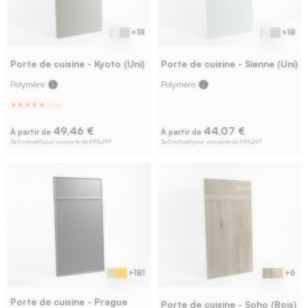
+18
+18
Porte de cuisine - Kyoto (Uni)
Porte de cuisine - Sienne (Uni)
Polymère
info
Polymère
info
4 avis
49,46 €
44,07 €
À partir de
À partir de
Tarif indicatif pour une porte de 597x297
Tarif indicatif pour une porte de 597x297
+181
+6
Porte de cuisine - Prague
Porte de cuisine - Soho (Bois)