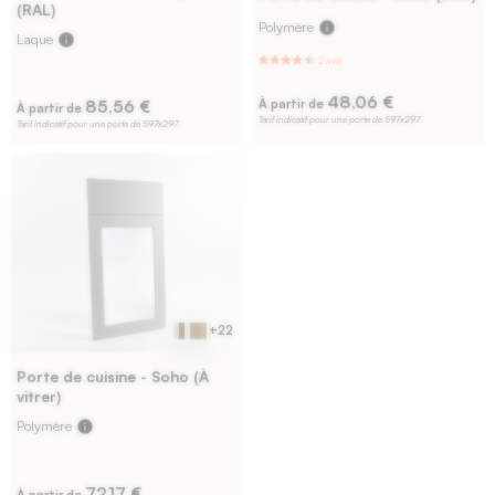
(RAL)
Polymère
info
Laque
info
48,06 €
85,56 €
À partir de
À partir de
Tarif indicatif pour une porte de 597x297
Tarif indicatif pour une porte de 597x297
9 avis
+22
Porte de cuisine - Soho (À
vitrer)
Polymère
info
72,17 €