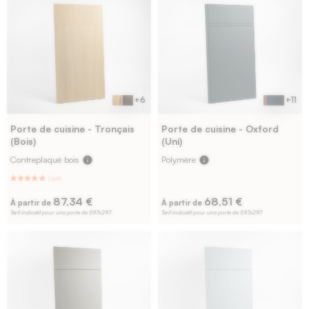
1 avis
+6
+11
Porte de cuisine - Tronçais
Porte de cuisine - Oxford
(Bois)
(Uni)
Contreplaqué bois
info
Polymère
info
87,34 €
68,51 €
À partir de
À partir de
Tarif indicatif pour une porte de 597x297
Tarif indicatif pour une porte de 597x297