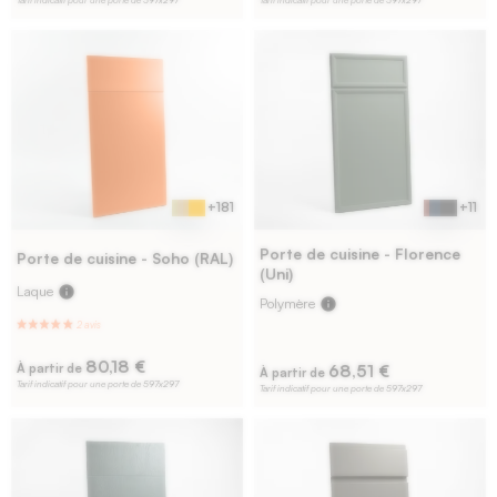
Tarif indicatif pour une porte de 597x297
Tarif indicatif pour une porte de 597x297
+181
+11
Porte de cuisine - Florence
Porte de cuisine - Soho (RAL)
(Uni)
Laque
info
Polymère
info
80,18 €
68,51 €
À partir de
À partir de
Tarif indicatif pour une porte de 597x297
Tarif indicatif pour une porte de 597x297
38 avi