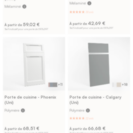
Mélaminé
info
Mélaminé
info
42,69 €
59,02 €
À partir de
À partir de
Tarif indicatif pour une porte de 597x297
Tarif indicatif pour une porte de 597x297
+11
+18
Porte de cuisine - Phoenix
Porte de cuisine - Calgary
(Uni)
(Uni)
Polymère
info
Polymère
info
68,51 €
66,68 €
À partir de
À partir de