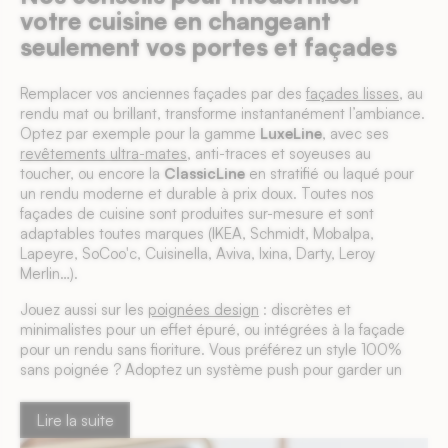
votre cuisine en changeant
seulement vos portes et façades
Remplacer vos anciennes façades par des
façades lisses
, au
rendu mat ou brillant, transforme instantanément l’ambiance.
Optez par exemple pour la gamme
LuxeLine
, avec ses
revêtements ultra-mates
, anti-traces et soyeuses au
toucher, ou encore la
ClassicLine
en stratifié ou laqué pour
un rendu moderne et durable à prix doux. Toutes nos
façades de cuisine sont produites sur-mesure et sont
adaptables toutes marques (IKEA, Schmidt, Mobalpa,
Lapeyre, SoCoo'c, Cuisinella, Aviva, Ixina, Darty, Leroy
Merlin…).
Jouez aussi sur les
poignées design
: discrètes et
minimalistes pour un effet épuré, ou intégrées à la façade
6 avis
pour un rendu sans fioriture. Vous préférez un style 100%
sans poignée ? Adoptez un système push pour garder un
design fluide et net.
Lire la suite