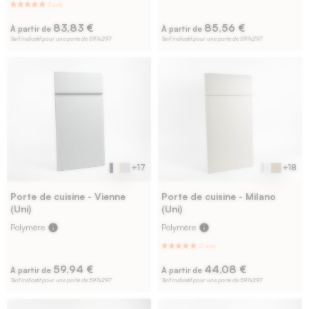
2 avis
83,83 €
85,56 €
À partir de
À partir de
Tarif indicatif pour une porte de 597x297
Tarif indicatif pour une porte de 597x297
+17
+18
Porte de cuisine - Vienne
Porte de cuisine - Milano
(Uni)
(Uni)
Polymère
info
Polymère
info
59,94 €
44,08 €
À partir de
À partir de
Tarif indicatif pour une porte de 597x297
Tarif indicatif pour une porte de 597x297