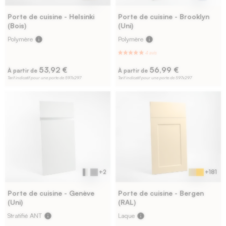
Porte de cuisine - Helsinki
Porte de cuisine - Brooklyn
(Bois)
(Uni)
Polymère
info
Polymère
info
53,92 €
56,99 €
À partir de
À partir de
Tarif indicatif pour une porte de 597x297
Tarif indicatif pour une porte de 597x297
+2
+181
Porte de cuisine - Genève
Porte de cuisine - Bergen
(Uni)
(RAL)
Stratifié ANT
info
Laque
info