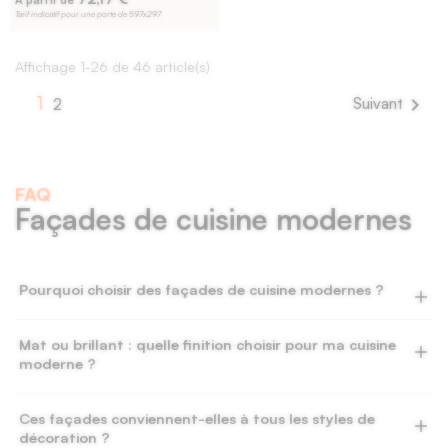
À partir de
Tarif indicatif pour une porte de 597x297
Affichage 1-26 de 46 article(s)
1

Suivant
2
FAQ
Façades de cuisine modernes
21 avis
Pourquoi choisir des façades de cuisine modernes ?
Les façades modernes apportent un style affirmé et épuré à
Mat ou brillant : quelle finition choisir pour ma cuisine
votre cuisine. Elles allient élégance, simplicité et
moderne ?
fonctionnalité grâce à leurs surfaces lisses et uniformes.
Choisissez une finition mate pour un effet doux et feutré, ou
Ces façades conviennent-elles à tous les styles de
une finition brillante pour refléter la lumière et agrandir
décoration ?
visuellement l’espace. Les deux options s’intègrent