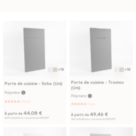
+18
+18
Porte de cuisine - Tromso
Porte de cuisine - Soho (Uni)
(Uni)
Polymère
info
Polymère
info
44,08 €
49,46 €
À partir de
À partir de
Tarif indicatif pour une porte de 597x297
Tarif indicatif pour une porte de 597x297