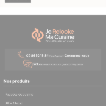
4 avis
25 avi
-
02 85 52 13 84
Contactez-nous
(Appel gratuit)
FAQ
(Réponses à toutes vos questions fréquentes)
Nos produits
Façades de cuisine
IKEA Metod