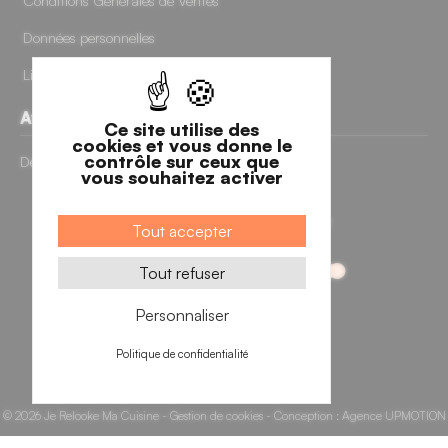
Conditions Générales de Ventes
Données personnelles
Livraisons et retours
Avis clients
Ce site utilise des
cookies et vous donne le
contrôle sur ceux que
Découvrir nos avis clients
vous souhaitez activer
Tout accepter
Tout refuser
Personnaliser
Politique de confidentialité
FILTRER
TRIER
© 2026 Je Relooke Ma Cuisine -
Gestion de cookies
- Conception :
Agence UPMOTION