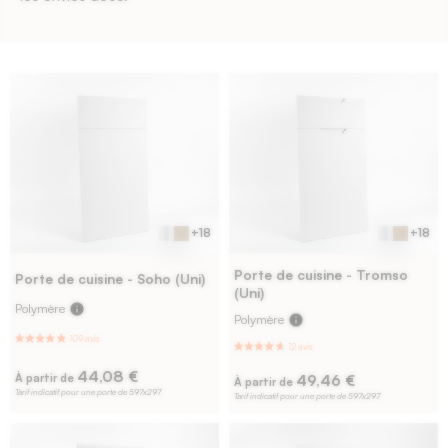
+18
+18
Porte de cuisine - Tromso
Porte de cuisine - Soho (Uni)
(Uni)
Polymère
info
Polymère
info
44,08 €
49,46 €
À partir de
À partir de
Tarif indicatif pour une porte de 597x297
Tarif indicatif pour une porte de 597x297