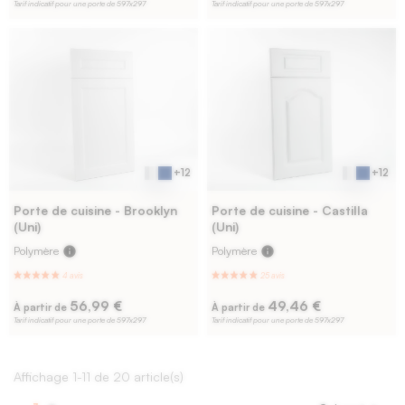
Tarif indicatif pour une porte de 597x297
Tarif indicatif pour une porte de 597x297
+12
+12
Porte de cuisine - Brooklyn
Porte de cuisine - Castilla
(Uni)
(Uni)
Polymère
info
Polymère
info
56,99 €
49,46 €
À partir de
À partir de
Tarif indicatif pour une porte de 597x297
Tarif indicatif pour une porte de 597x297
Affichage 1-11 de 20 article(s)