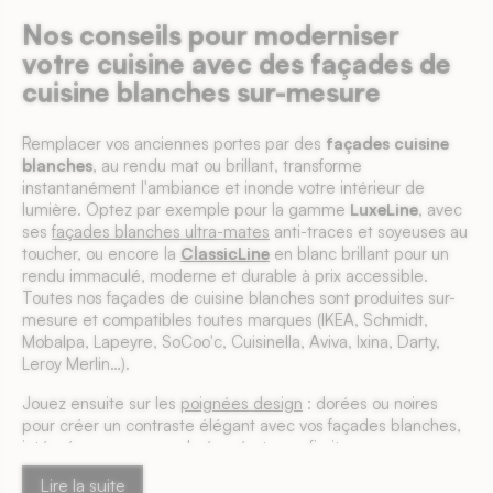
Nos conseils pour moderniser
votre cuisine avec des façades de
cuisine blanches sur-mesure
Remplacer vos anciennes portes par des
façades cuisine
blanches
, au rendu mat ou brillant, transforme
instantanément l'ambiance et inonde votre intérieur de
lumière. Optez par exemple pour la gamme
LuxeLine
, avec
ses
façades blanches ultra-mates
anti-traces et soyeuses au
toucher, ou encore la
ClassicLine
en blanc brillant pour un
rendu immaculé, moderne et durable à prix accessible.
Toutes nos façades de cuisine blanches sont produites sur-
mesure et compatibles toutes marques (IKEA, Schmidt,
Mobalpa, Lapeyre, SoCoo'c, Cuisinella, Aviva, Ixina, Darty,
Leroy Merlin…).
Jouez ensuite sur les
poignées design
: dorées ou noires
pour créer un contraste élégant avec vos façades blanches,
intégrées pour un rendu épuré et sans fioriture, ou en
système push pour un design 100% fluide et aérien.
Lire la suite