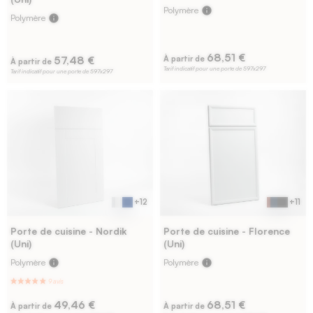
Polymère
info
Polymère
info
68,51 €
57,48 €
À partir de
À partir de
Tarif indicatif pour une porte de 597x297
Tarif indicatif pour une porte de 597x297
+12
+11
Porte de cuisine - Nordik
Porte de cuisine - Florence
(Uni)
(Uni)
Polymère
info
Polymère
info
49,46 €
68,51 €
À partir de
À partir de