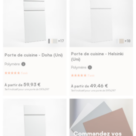
+17
+18
Porte de cuisine - Helsinki
Porte de cuisine - Doha (Uni)
(Uni)
Polymère
info
Polymère
info
109 avis
12 avis
59,93 €
49,46 €
À partir de
À partir de
Tarif indicatif pour une porte de 597x297
Tarif indicatif pour une porte de 597x297
Commandez vos