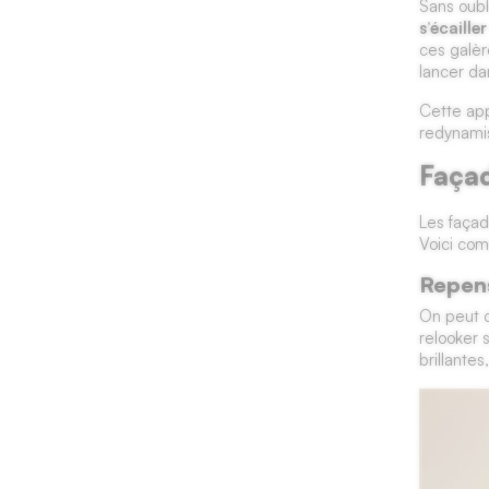
Sans oubl
s’écaille
ces galèr
lancer da
Cette ap
redynami
Façad
Les façad
Voici com
Repens
On peut c
relooker 
brillante