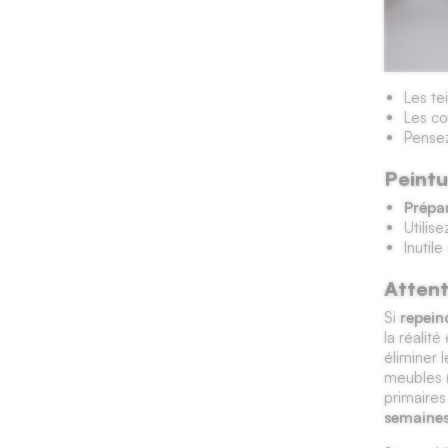
Les te
Les co
Pensez
Peintu
Prépar
Utilis
Inutil
Attent
Si
repein
la réalit
éliminer 
meubles (
primaires
semaine