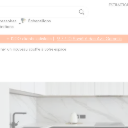
ESTIMATIO
essoires
Échantillons
finitions
Compatible toutes marques (Schmidt, IKEA, Mobalpa, Cuisinella…)
nner un nouveau souffle à votre espace