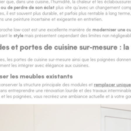
ier que, dans une cuisine, l’humidité, la chaleur et les éclaboussur
r ou de perdre de son éclat
plus vite qu’avec un changement com
es, il est souvent plus durable, et parfois plus rentable à long term
ns une peinture incertaine et exigeante en entretien.
proche low-cost est une excellente manière de
moderniser une cu
sant le
style
mais présentent cependant des limites non négligeabl
es et portes de cuisine sur-mesure : l
es, les portes de cuisine sur-mesure ainsi que les poignées donnent
ment les intégrer avec élégance aux cuisines.
er les meubles existants
onserver la structure principale des modules et
remplacer unique
sans entreprendre une rénovation lourde et des travaux interminables.
s, et les poignées, vous recréez une ambiance actuelle et à votre go