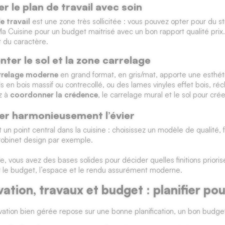
r le plan de travail avec soin
e travail
est une zone très sollicitée : vous pouvez opter pour du s
a Cuisine pour un budget maitrisé avec un bon rapport qualité prix. 
 du caractère.
nter le sol et la zone carrelage
rrelage moderne
en grand format, en gris/mat, apporte une esthé
ls en bois massif ou contrecollé, ou des lames vinyles effet bois, réc
z à
coordonner la crédence
, le carrelage mural et le sol pour cré
er harmonieusement l’évier
t un point central dans la cuisine : choisissez un modèle de qualité, f
robinet design par exemple.
e, vous avez des bases solides pour décider quelles finitions priori
t le budget, l’espace et le rendu assurément moderne.
ation, travaux et budget : planifier pou
ation bien gérée repose sur une bonne planification, un bon budge