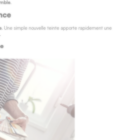
emble
.
ance
e
. Une simple nouvelle teinte apporte rapidement une
.
ne