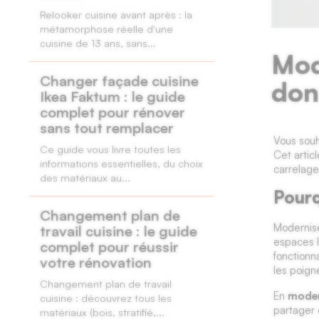
Relooker cuisine avant après : la
métamorphose réelle d'une
cuisine de 13 ans, sans...
Mod
Changer façade cuisine
don
Ikea Faktum : le guide
complet pour rénover
sans tout remplacer
Vous sou
Ce guide vous livre toutes les
Cet artic
informations essentielles, du choix
carrelage
des matériaux au...
Pourq
Changement plan de
Modernise
travail cuisine : le guide
espaces l
complet pour réussir
fonctionn
votre rénovation
les poign
Changement plan de travail
En
moder
cuisine : découvrez tous les
partager 
matériaux (bois, stratifié,...