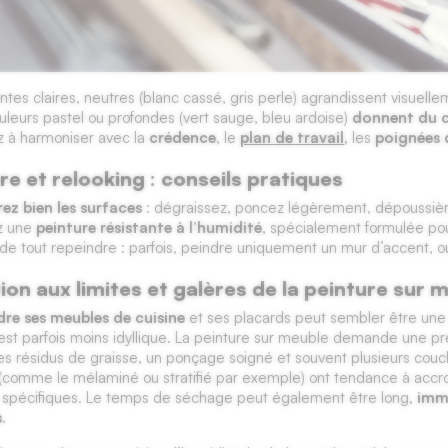
intes claires, neutres (blanc cassé, gris perle) agrandissent visuell
uleurs pastel ou profondes (vert sauge, bleu ardoise)
donnent du 
 à harmoniser avec la
crédence
, le
plan de travail
,
les
poignées 
re et relooking : conseils pratiques
ez bien les surfaces
: dégraissez, poncez légèrement, dépoussière
ez une
peinture résistante à l’humidité
, spécialement formulée pour
e de tout repeindre : parfois, peindre uniquement un mur d’accent, o
ion aux limites et galères de la peinture sur 
dre ses meubles de cuisine
et ses placards peut sembler être une
é est parfois moins idyllique. La peinture sur meuble demande une 
les résidus de graisse, un ponçage soigné et souvent plusieurs couch
comme le mélaminé ou stratifié par exemple) ont tendance à accroch
 spécifiques. Le temps de séchage peut également être long,
immo
s
.