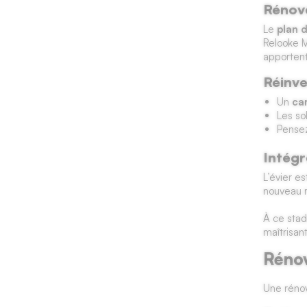
Rénove
Le
plan d
Relooke M
apportent
Réinve
Un
ca
Les so
Pense
Intégr
L’évier es
nouveau 
À ce stad
maîtrisan
Rénov
Une rénov