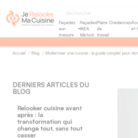
Panneau de gestion des cookies
Façades
Façades
Plans
Crédences
Acc
sur-
IKEA
de
et 
mesure
Metod
travail
Accueil
Blog
Moderniser une cuisine : le guide complet pour do
DERNIERS ARTICLES DU
BLOG
Relooker cuisine avant
après : la
transformation qui
change tout, sans tout
casser