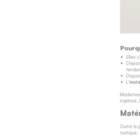
Pourqu
Elles 
Dispon
tenda
Dispon
L’
inst
Modernise
maitrisé.
Matér
Outre la 
rustique.