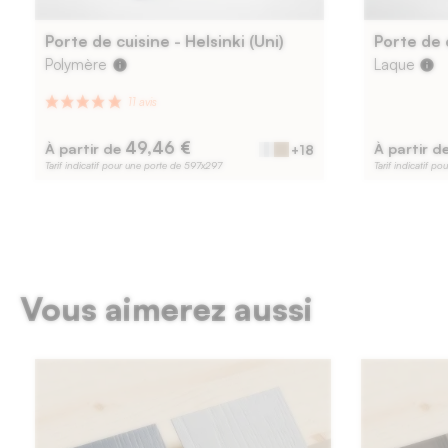
Porte de cuisine - Helsinki (Uni)
Porte de c
Polymère
Laque
info
info
49,46 €
À partir de
À partir d
+18
Tarif indicatif pour une porte de 597x297
Tarif indicatif p
Vous aimerez aussi