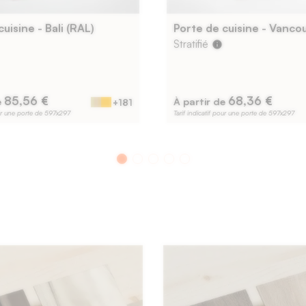
uisine - Bali (RAL)
Stratifié
info
85,56 €
68,36 €
e
À partir de
+181
our une porte de 597x297
Tarif indicatif pour une porte de 597x297