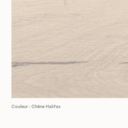
Meubles sur-mesure
Fabrication au millimètre près
Couleur : Chêne Halifax