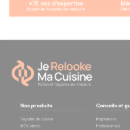
+15 ans d'expertise
Meu
11 avis
Expert en façades sur-mesure
Fabri
Nos produits
Conseils et g
Façades de cuisine
Inspirations
IKEA Metod
Professionnels