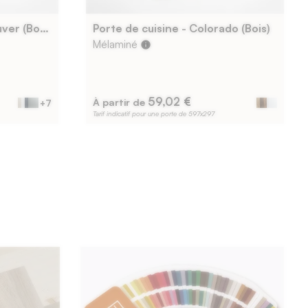
Porte de cuisine - Vancouver (Bois)
Porte de cuisine - Colorado (Bois)
Mélaminé
info
59,02 €
À partir de
+7
Tarif indicatif pour une porte de 597x297