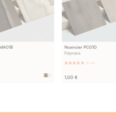
 MA01B
Nuancier PC01D
Polymère
1,00 €