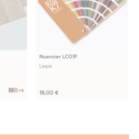
Nuancier LC01P
Laque
+6
18,00 €