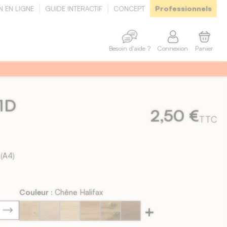
Professionnels
N EN LIGNE
GUIDE INTERACTIF
CONCEPT
Connexion
Panier
Besoin d'aide ?
1D
2,50 €
TTC
(A4)
Couleur :
Chêne Halifax
+
Chêne
Chêne
Chêne
Bois
Chêne
Chêne
Lumière
Halifax
Blond
Miel
Fumé
Velouté