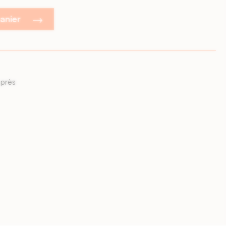
panier
semaines