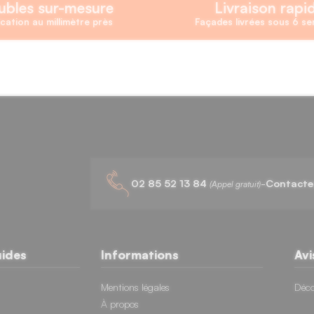
bles sur-mesure
Livraison rapi
cation au millimètre près
Façades livrées sous 6 s
02 85 52 13 84
-
Contacte
(Appel gratuit)
uides
Informations
Avi
Mentions légales
Déco
À propos