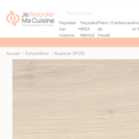
Panneau de gestion des cookies
Façades
Façades
Plans
Crédences
Acc
sur-
IKEA
de
et 
mesure
Metod
travail
Accueil
Échantillons
Nuancier SF01D