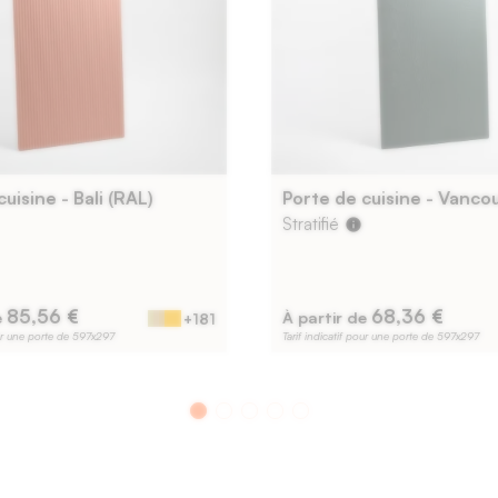
uisine - Bali (RAL)
Stratifié
info
85,56 €
68,36 €
e
À partir de
+181
our une porte de 597x297
Tarif indicatif pour une porte de 597x297