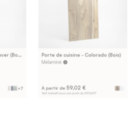
Porte de cuisine - Vancouver (Bois)
Porte de cuisine - Colorado (Bois)
Mélaminé
info
59,02 €
À partir de
+7
Tarif indicatif pour une porte de 597x297