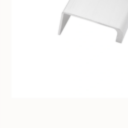
Meubles sur-mesure
Fabrication au millimètre près