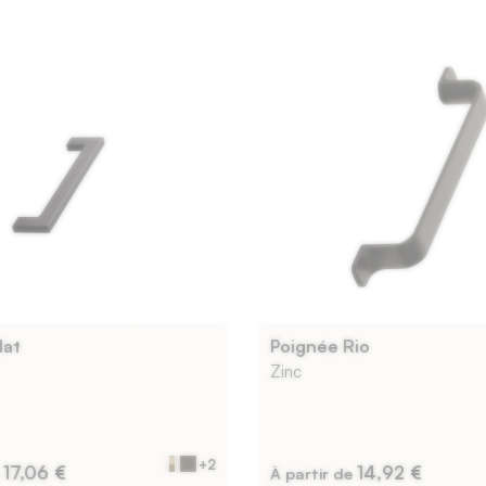
lat
Poignée Rio
Zinc
+2
17,06 €
14,92 €
e
À partir de