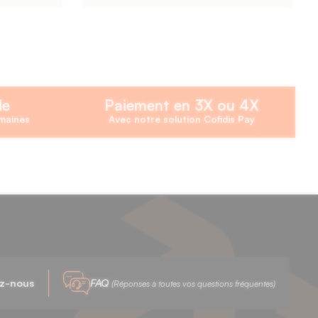
de
Paiement en 3X ou 4X
emaines
Avec notre solution Cofidis Pay
z-nous
FAQ
(Réponses à toutes vos questions fréquentes)