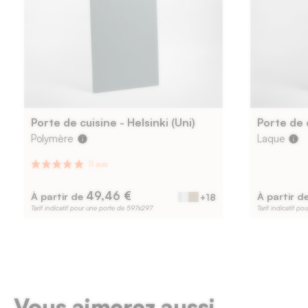
Porte de cuisine - Helsinki (Uni)
Porte de c
Polymère
Laque
info
info
49,46 €
À partir de
À partir d
+18
Tarif indicatif pour une porte de 597x297
Tarif indicatif p
Vous aimerez aussi