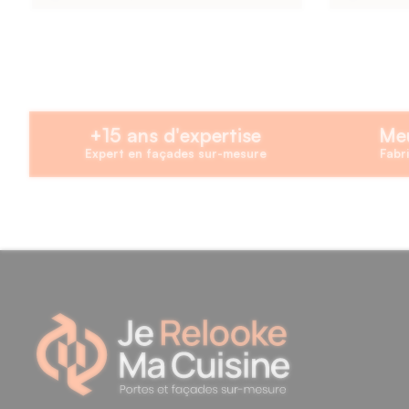
+15 ans d'expertise
Meu
Expert en façades sur-mesure
Fabri
11 avis