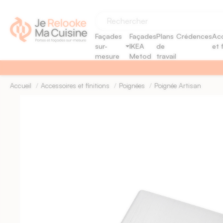
Panneau de gestion des cookies
Façades
Façades
Plans
Crédences
Acc
sur-
IKEA
de
et 
mesure
Metod
travail
Accueil
Accessoires et finitions
Poignées
Poignée Artisan