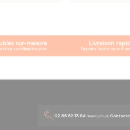
bles sur-mesure
Livraison rapi
cation au millimètre près
Façades livrées sous 6 s
02 85 52 13 84
-
Contacte
(Appel gratuit)