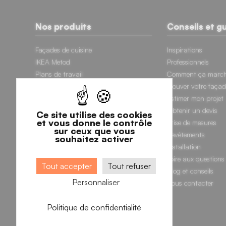
Nos produits
Conseils et g
Façades de cuisine
Inspirations
IKEA Metod
Professionnels
Plans de travail
Comment ça march
Crédences
Trouver votre façad
Échantillons
Estimer mon projet
Charnières
Obtenir un devis
Ce site utilise des cookies
et vous donne le contrôle
Poignées
Prise de mesures
sur ceux que vous
Revêtements
souhaitez activer
Installation
Foire aux questions
Tout accepter
Tout refuser
Blog et conseils
Personnaliser
Nous contacter
Politique de confidentialité