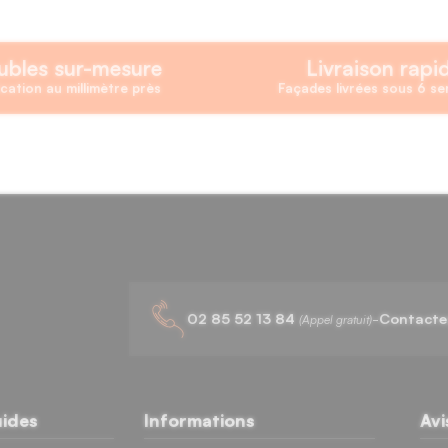
bles sur-mesure
Livraison rapi
cation au millimètre près
Façades livrées sous 6 s
02 85 52 13 84
-
Contacte
(Appel gratuit)
uides
Informations
Avi