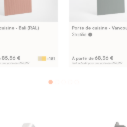
uisine - Bali (RAL)
Stratifié
info
85,56 €
68,36 €
e
À partir de
+181
our une porte de 597x297
Tarif indicatif pour une porte de 597x297