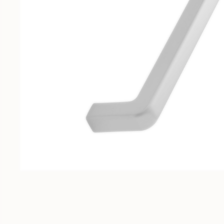
Meubles sur-mesure
Fabrication au millimètre près