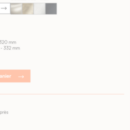
32
39
66
9005
-
-
-
-
Laiton
Laiton
Inox
Noir
brossé
Antique
mat
 320 mm
 - 332 mm
panier
semaines