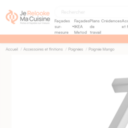
Panneau de gestion des cookies
Façades
Façades
Plans
Crédences
Acc
sur-
IKEA
de
et 
mesure
Metod
travail
Accueil
Accessoires et finitions
Poignées
Poignée Mango