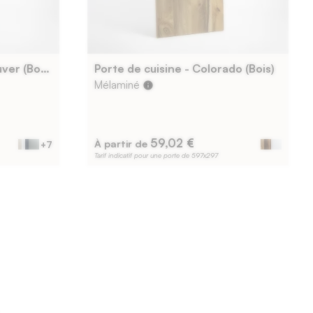
Porte de cuisine - Vancouver (Bois)
Porte de cuisine - Colorado (Bois)
Mélaminé
info
59,02 €
À partir de
+7
Tarif indicatif pour une porte de 597x297