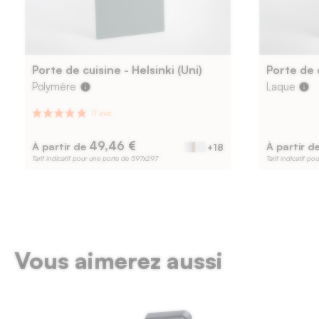
Porte de cuisine - Helsinki (Uni)
Porte de c
Polymère
Laque
info
info
49,46 €
À partir de
À partir d
+18
Tarif indicatif pour une porte de 597x297
Tarif indicatif p
Vous aimerez aussi