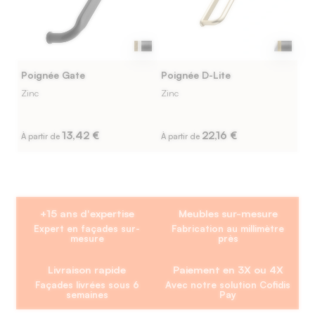
Poignée Gate
Poignée D-Lite
Zinc
Zinc
13,42 €
22,16 €
À partir de
À partir de
+15 ans d'expertise
Meubles sur-mesure
Expert en façades sur-
Fabrication au millimètre
mesure
près
Livraison rapide
Paiement en 3X ou 4X
Façades livrées sous 6
Avec notre solution Cofidis
semaines
Pay