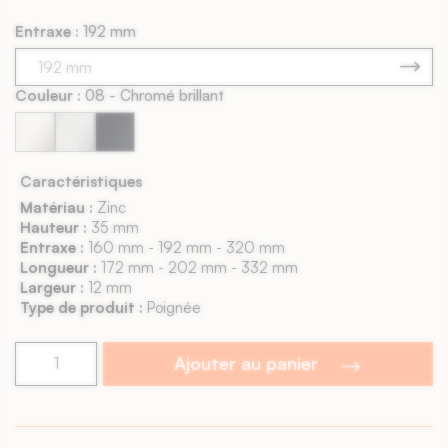
Entraxe :
192 mm
Couleur :
08 - Chromé brillant
08
66
9005
-
-
-
Chromé
Inox
Noir
Caractéristiques
brillant
mat
Matériau :
Zinc
Hauteur :
35 mm
Entraxe :
160 mm - 192 mm - 320 mm
Longueur :
172 mm - 202 mm - 332 mm
Largeur :
12 mm
Type de produit :
Poignée
Ajouter au panier