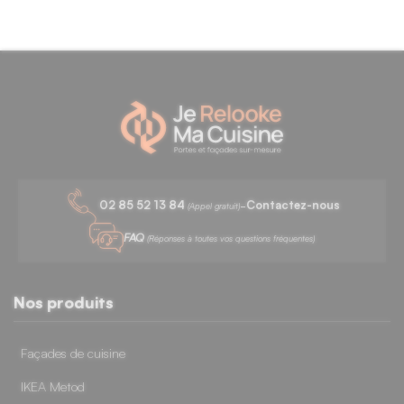
11 avis
-
02 85 52 13 84
Contactez-nous
(Appel gratuit)
FAQ
(Réponses à toutes vos questions fréquentes)
Nos produits
Façades de cuisine
IKEA Metod