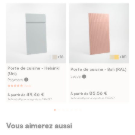
+18
+181
Porte de cuisine - Helsinki
Porte de cuisine - Bali (RAL)
(Uni)
Laque
info
Polymère
info
S
85,56 €
49,46 €
À partir de
À partir de
Tarif indicatif pour une porte de 597x297
Tarif indicatif pour une porte de 597x297
T
Vous aimerez aussi