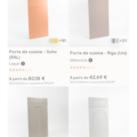
+181
+20
Porte de cuisine - Soho
Porte de cuisine - Riga (Uni)
(RAL)
Mélaminé
info
Laque
info
42,69 €
80,18 €
À partir de
À partir de
Tarif indicatif pour une porte de 597x297
Tarif indicatif pour une porte de 597x297