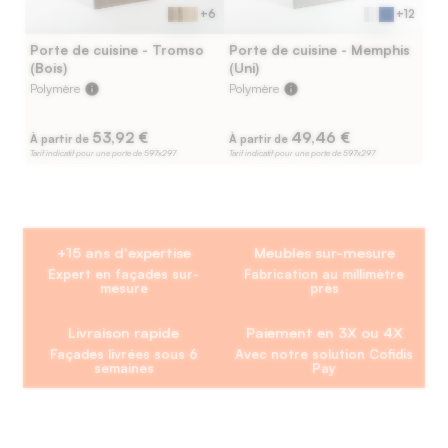
+6
+12
Porte de cuisine - Tromso
Porte de cuisine - Memphis
(Bois)
(Uni)
Polymère
info
Polymère
info
53,92 €
49,46 €
À partir de
À partir de
Tarif indicatif pour une porte de 597x297
Tarif indicatif pour une porte de 597x297
+15 ans d'expertise
Meubles sur-mesure
Expert en façades sur-
Fabrication au millimètre
mesure
près
Livraison rapide
Paiement en 3X ou 4X
Façades livrées sous 6
Avec notre solution Cofidis
semaines
Pay