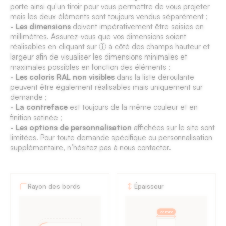
porte ainsi qu'un tiroir pour vous permettre de vous projeter
mais les deux éléments sont toujours vendus séparément ;
- Les dimensions
doivent impérativement être saisies en
millimètres. Assurez-vous que vos dimensions soient
réalisables en cliquant sur ⓘ à côté des champs hauteur et
largeur afin de visualiser les dimensions minimales et
maximales possibles en fonction des éléments ;
- Les coloris RAL non visibles
dans la liste déroulante
peuvent être également réalisables mais uniquement sur
demande ;
- La contreface
est toujours de la même couleur et en
finition satinée ;
- Les options de personnalisation
affichées sur le site sont
limitées. Pour toute demande spécifique ou personnalisation
supplémentaire, n’hésitez pas à nous contacter.
Fiche
Rayon des bords
Épaisseur
technique
des
22 mm
façades