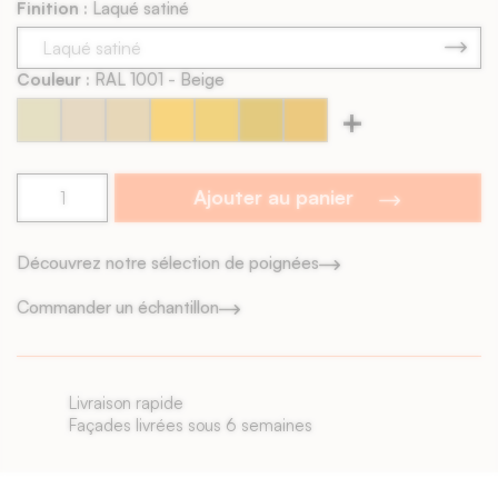
Finition :
Laqué satiné
Contreface : Identique
Chants visibles : Non
Livraison : 4 à 6 semaines
Couleur :
RAL 1001 - Beige
+
RAL
RAL
RAL
RAL
RAL
RAL
RAL
1000
1001
1002
1003
1004
1005
1006
-
-
-
-
-
-
-
Beige
Beige
Beige
Jaune
Jaune
Jaune
Jaune
Ajouter au panier
vert
sable
de
or
miel
maïs
sécurité
Découvrez notre sélection de poignées
Commander un échantillon
n rapide
Paiement en
 livrées sous 6 semaines
Avec notre so