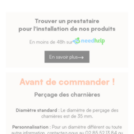
de
la
poignée
Trouver un prestataire
intégrée
pour l'installation de nos produits
en
J
En moins de 48h sur
de
35
En savoir plus
mm.
Avant de commander !
Perçage des charnières
Diamètre standard
: Le diamètre de perçage des
charnières est de 35 mm.
Personnalisation
: Pour un diamètre différent ou toute
autre information, contactez-nous au 02.85.52.13.84 ou