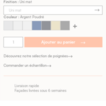
Finition :
Uni mat
Contreface : Blanche
Chants visibles : Non
Livraison : 4 à 6 semaines
Couleur :
Argent Poudré
+
Argent
Blanc
Blanc
Bleu
Bleu
Champ
Charbon
Poudré
Perlé
Soie
Abyssal
Encre
de
Satiné
#2
Blé
Ajouter au panier
Découvrez notre sélection de poignées
Commander un échantillon
Livraison rapide
Façades livrées sous 6 semaines