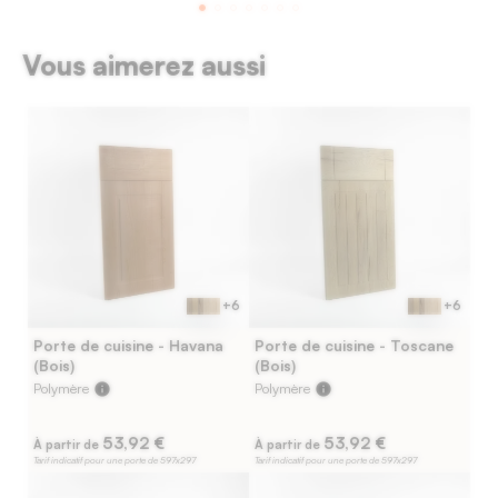
Vous aimerez aussi
+6
+6
Porte de cuisine - Havana
Porte de cuisine - Toscane
(Bois)
(Bois)
Polymère
info
Polymère
info
53,92 €
53,92 €
À partir de
À partir de
Tarif indicatif pour une porte de 597x297
Tarif indicatif pour une porte de 597x297