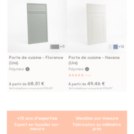
+11
+12
Porte de cuisine - Florence
Porte de cuisine - Havana
(Uni)
(Uni)
Polymère
info
Polymère
info
68,51 €
49,46 €
À partir de
À partir de
Tarif indicatif pour une porte de 597x297
Tarif indicatif pour une porte de 597x297
+15 ans d'expertise
Meubles sur-mesure
Expert en façades sur-
Fabrication au millimètre
mesure
près