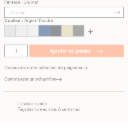
Finition :
Uni mat
Contreface : Blanche
Chants visibles : Non
Livraison : 4 à 6 semaines
Couleur :
Argent Poudré
+
Argent
Blanc
Blanc
Bleu
Bleu
Champ
Charbon
Poudré
Perlé
Soie
Abyssal
Encre
de
Satiné
#2
Blé
Ajouter au panier
Découvrez notre sélection de poignées
Commander un échantillon
Livraison rapide
Façades livrées sous 6 semaines