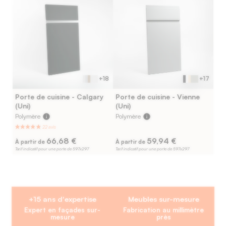
+18
+17
Porte de cuisine - Calgary
Porte de cuisine - Vienne
(Uni)
(Uni)
Polymère
info
Polymère
info
66,68 €
59,94 €
À partir de
À partir de
Tarif indicatif pour une porte de 597x297
Tarif indicatif pour une porte de 597x297
+15 ans d'expertise
Meubles sur-mesure
Expert en façades sur-
Fabrication au millimètre
mesure
près