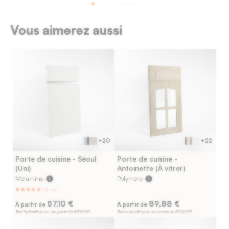
Vous aimerez aussi
+20
+22
Porte de cuisine - Séoul
Porte de cuisine -
(Uni)
Antoinette (À vitrer)
Mélaminé
info
Polymère
info
57,10 €
89,88 €
À partir de
À partir de
Tarif indicatif pour une porte de 597x297
Tarif indicatif pour une porte de 597x297