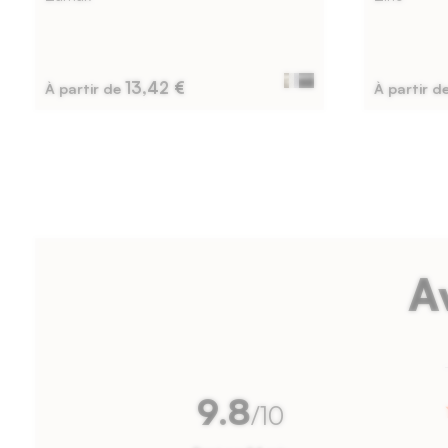
chant
de
13,42 €
À partir de
À partir d
1
mm
bordant
les
bords
de
A
la
façade.
9.8
/10