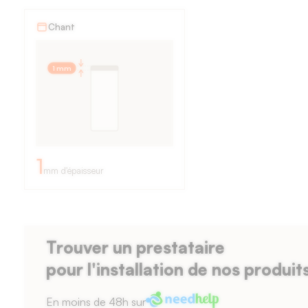
des
Chant
bords
de
1 mm
1
mm
formant
un
1
mm d'épaisseur
angle
droit,
épaisseur
Trouver un prestataire
de
pour l'installation de nos produit
la
façade
En moins de 48h sur