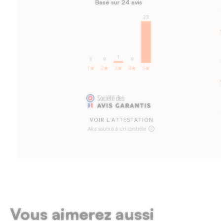
Basé sur 24 avis
23
1
0
0
0
1★
2★
3★
4★
5★
VOIR L'ATTESTATION
Avis soumis à un contrôle
Vous aimerez aussi