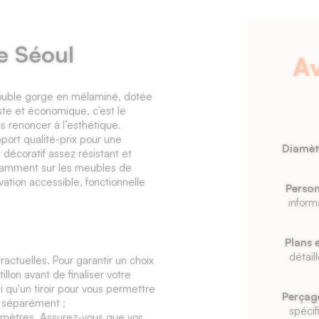
e Séoul
A
ouble gorge en mélaminé, dotée
iste et économique, c’est le
s renoncer à l’esthétique.
pport qualité-prix pour une
Diamèt
décoratif assez résistant et
couramment sur les meubles de
vation accessible, fonctionnelle
Person
inform
Plans 
détail
ractuelles. Pour garantir un choix
lon avant de finaliser votre
qu'un tiroir pour vous permettre
Perçag
s séparément ;
spécif
limètres. Assurez-vous que vos