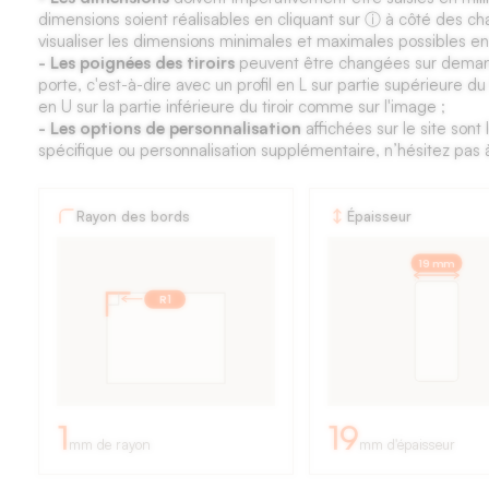
dimensions soient réalisables en cliquant sur ⓘ à côté des ch
visualiser les dimensions minimales et maximales possibles en
- Les poignées des tiroirs
peuvent être changées sur deman
porte, c'est-à-dire avec un profil en L sur partie supérieure du t
en U sur la partie inférieure du tiroir comme sur l'image ;
- Les options de personnalisation
affichées sur le site son
spécifique ou personnalisation supplémentaire, n’hésitez pas 
Fiche
Rayon des bords
Épaisseur
technique
19 mm
des
R1
façades
de
cuisine
:
1
19
mm de rayon
mm d'épaisseur
rayon