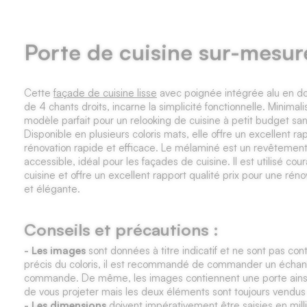
Porte de cuisine sur-mesur
Cette
façade de cuisine lisse
avec poignée intégrée alu en d
de 4 chants droits, incarne la simplicité fonctionnelle. Minimal
modèle parfait pour un relooking de cuisine à petit budget san
Disponible en plusieurs coloris mats, elle offre un excellent ra
rénovation rapide et efficace. Le mélaminé est un revêtement 
accessible, idéal pour les façades de cuisine. Il est utilisé 
cuisine et offre un excellent rapport qualité prix pour une réno
et élégante.
Conseils et précautions :
- Les images
sont données à titre indicatif et ne sont pas cont
précis du coloris, il est recommandé de commander un échantil
commande. De même, les images contiennent une porte ainsi 
de vous projeter mais les deux éléments sont toujours vendu
- Les dimensions
doivent impérativement être saisies en mil