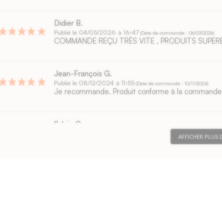
Didier B.
Publié le 04/05/2026 à 16:47
(Date de commande : 06/03/2026)
COMMANDE REÇU TRÈS VITE , PRODUITS SUPERB
Jean-François G.
Publié le 08/12/2024 à 11:55
(Date de commande : 10/11/2024)
Je recommande. Produit conforme à la commande
Sylvie C.
Publié le 30/11/2024 à 18:55
(Date de commande : 28/10/2024)
AFFICHER PLUS D
Qualité et modèle conforme au site et correspond 
origine d il y a 20 ans donc parfait pour renouvele
Claudine L.
Publié le 25/10/2024 à 18:54
(Date de commande : 28/09/2024)
Superbe