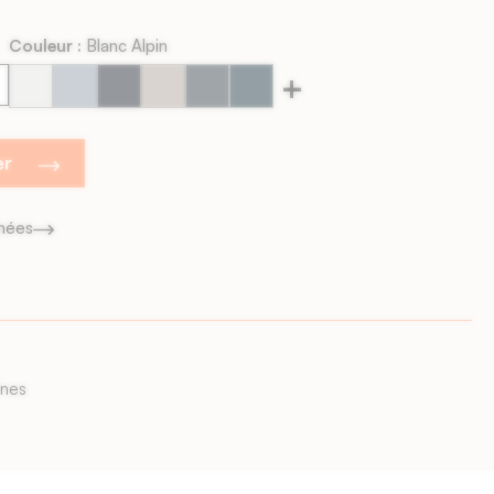
Couleur :
Blanc Alpin
+
Blanc
Bleu
Bleu
Cachemire
Ciment
Encre
Alpin
Denim
Éclipse
Beige
Foncé
Nocturne
er
gnées
ines