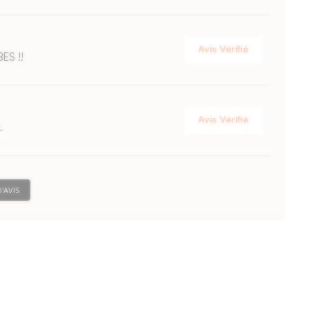
Avis Vérifié
ES !!
Avis Vérifié
.
'AVIS
Avis Vérifié
parfaitement à ma cuisine d
r quelques éléments.
Avis Vérifié