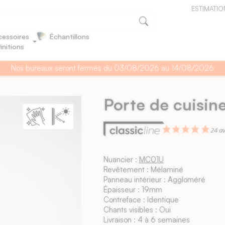
ESTIMATIO
essoires
Échantillons
finitions
Nos bureaux seront fermés du 03/08/2026 au 14/08/2026
Porte de cuisine
24 av
Nuancier :
MC01U
Revêtement : Mélaminé
Panneau intérieur : Aggloméré
Épaisseur : 19mm
Contreface : Identique
Chants visibles : Oui
Livraison : 4 à 6 semaines