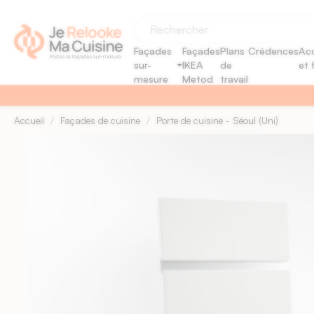
Panneau de gestion des cookies
Façades
Façades
Plans
Crédences
Acc
sur-
IKEA
de
et 
mesure
Metod
travail
Accueil
Façades de cuisine
Porte de cuisine - Séoul (Uni)