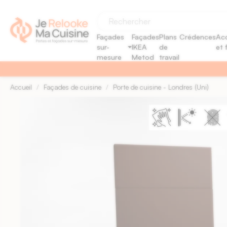
Panneau de gestion des cookies
Façades
Façades
Plans
Crédences
Acc
sur-
IKEA
de
et 
mesure
Metod
travail
Accueil
Façades de cuisine
Porte de cuisine - Londres (Uni)