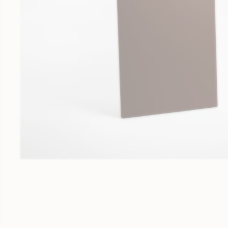
Meubles sur-mesure
Fabrication au millimètre près