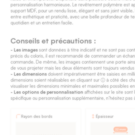
personnalisation harmonieuse. Le revêtement polymère est ap
support MDF, pour un rendu lisse, élégant et sans joint visible.
entre esthétique et praticité, avec une belle profondeur de t
quotidien et un entretien facile.
Conseils et précautions :
- Les images
sont données à titre indicatif et ne sont pas cont
précis du coloris, il est recommandé de commander un échantil
commande. De même, les images contiennent une porte ainsi 
de vous projeter mais les deux éléments sont toujours vendu
- Les dimensions
doivent impérativement être saisies en mil
dimensions soient réalisables en cliquant sur ⓘ à côté des ch
visualiser les dimensions minimales et maximales possibles en
- Les options de personnalisation
affichées sur le site son
spécifique ou personnalisation supplémentaire, n’hésitez pas 
Fiche
Rayon des bords
Épaisseur
technique
22 mm
des