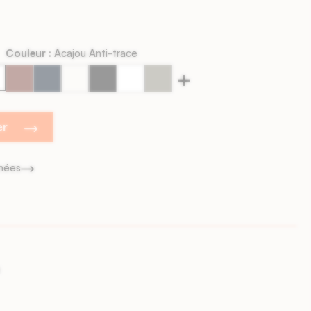
Couleur :
Acajou Anti-trace
+
Acajou
Acier
Albâtre
Basalte
Blanc
Brume
Anti-
Anti-
Anti-
Anti-
Anti-
Anti-
trace
trace
trace
trace
trace
trace
er
gnées
ines