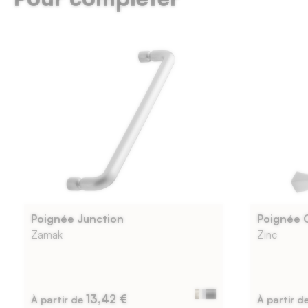
la
façade
de
22
mm.
Poignée Junction
Poignée 
Zamak
Zinc
13,42 €
À partir de
À partir d