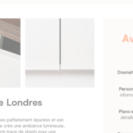
A
Diamèt
Person
inform
e Londres
Plans 
détail
gnes parfaitement épurées et son
lle crée une ambiance lumineuse,
anti-trace de doigts pour une