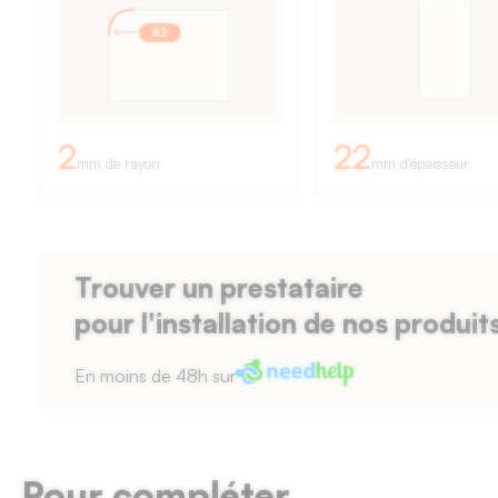
façades
R2
de
cuisine
:
2
22
mm de rayon
mm d'épaisseur
rayon
des
bords
Trouver un prestataire
de
pour l'installation de nos produit
2
En moins de 48h sur
mm,
épaisseur
de
Pour compléter