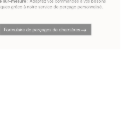
e sur-mesure
: Adaptez vos commandes à vos besoins
iques grâce à notre service de perçage personnalisé.
Formulaire de perçages de charnières