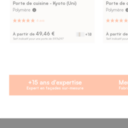
Porte de cuisine - Kyoto (Uni)
Porte de c
Polymère
Polymère
info
in
49,46 €
À partir de
À partir d
+18
Tarif indicatif pour une porte de 597x297
Tarif indicatif p
+15 ans d'expertise
Meu
Expert en façades sur-mesure
Fabri