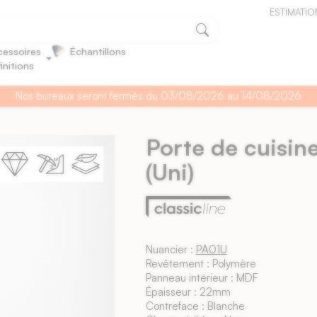
ESTIMATIO
essoires
Échantillons
finitions
Nos bureaux seront fermés du 03/08/2026 au 14/08/2026
Porte de cuisin
(Uni)
Nuancier :
PA01U
Revêtement : Polymère
Panneau intérieur : MDF
Épaisseur : 22mm
Contreface : Blanche