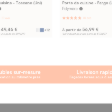
uisine - Toscane (Uni)
Porte de cuisine - Fargo (
Polymère
fo
info
49,46 €
56,99 €
e
À partir de
+12
our une porte de 597x297
Tarif indicatif pour une porte de 597x297
bles sur-mesure
Livraison rapi
cation au millimètre près
Façades livrées sous 6 s