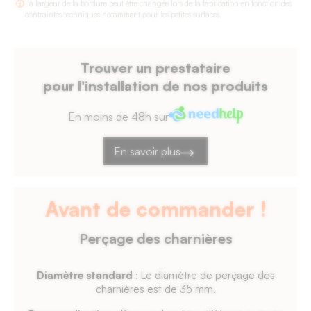
profondeur
La largeur de la bordure peut être changée lors de la fabrication en fonction des
contraintes techniques notamment pour les petites surfaces.
de
défonçage
de
Trouver un prestataire
5
pour l'installation de nos produits
mm
maximum,
En moins de 48h sur
épaisseur
de
En savoir plus
la
façade
de
Avant de commander !
18
Perçage des charnières
mm.
Diamètre standard
: Le diamètre de perçage des
charnières est de 35 mm.