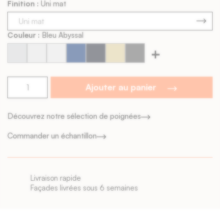
Finition :
Uni mat
Contreface : Blanche
Chants visibles : Non
Livraison : 4 à 6 semaines
Couleur :
Bleu Abyssal
+
Argent
Blanc
Blanc
Bleu
Bleu
Champ
Charbon
Poudré
Perlé
Soie
Abyssal
Encre
de
Satiné
#2
Blé
Ajouter au panier
Découvrez notre sélection de poignées
Commander un échantillon
Livraison rapide
Façades livrées sous 6 semaines