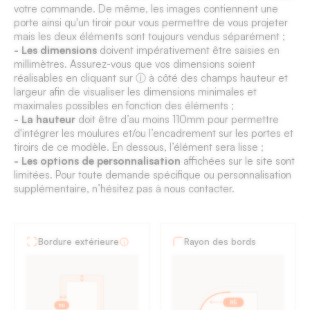
votre commande. De même, les images contiennent une
porte ainsi qu'un tiroir pour vous permettre de vous projeter
mais les deux éléments sont toujours vendus séparément ;
- Les dimensions
doivent impérativement être saisies en
millimètres. Assurez-vous que vos dimensions soient
réalisables en cliquant sur ⓘ à côté des champs hauteur et
largeur afin de visualiser les dimensions minimales et
maximales possibles en fonction des éléments ;
- La hauteur
doit être d’au moins 110mm pour permettre
d'intégrer les moulures et/ou l’encadrement sur les portes et
tiroirs de ce modèle. En dessous, l’élément sera lisse ;
- Les options de personnalisation
affichées sur le site sont
limitées. Pour toute demande spécifique ou personnalisation
supplémentaire, n’hésitez pas à nous contacter.
Fiche
Bordure extérieure
Rayon des bords
technique
des
façades
de
R5
50