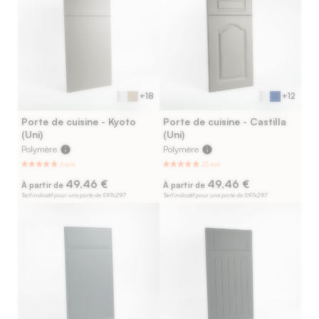
+18
+12
Porte de cuisine - Kyoto
Porte de cuisine - Castilla
(Uni)
(Uni)
Polymère
info
Polymère
info
49,46 €
49,46 €
À partir de
À partir de
Tarif indicatif pour une porte de 597x297
Tarif indicatif pour une porte de 597x297