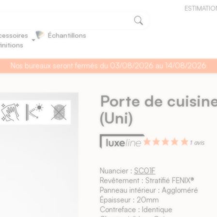
ESTIMATIO
essoires
Échantillons
finitions
Nos bureaux seront fermés du 03/08/2026 au 14/08/2026
Porte de cuisin
(Uni)
1 avis
Nuancier :
SC01F
Revêtement : Stratifié FENIX®
Panneau intérieur : Aggloméré
Épaisseur : 20mm
Contreface : Identique