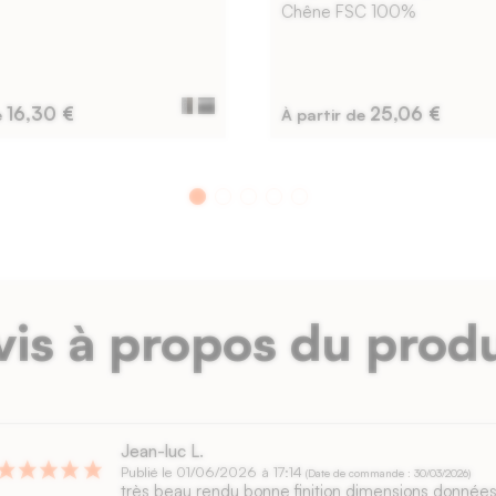
Chêne FSC 100%
16,30 €
25,06 €
e
À partir de
vis à propos du produ
Jean-luc L.
Publié le 01/06/2026 à 17:14
(Date de commande : 30/03/2026)
très beau rendu bonne finition dimensions données