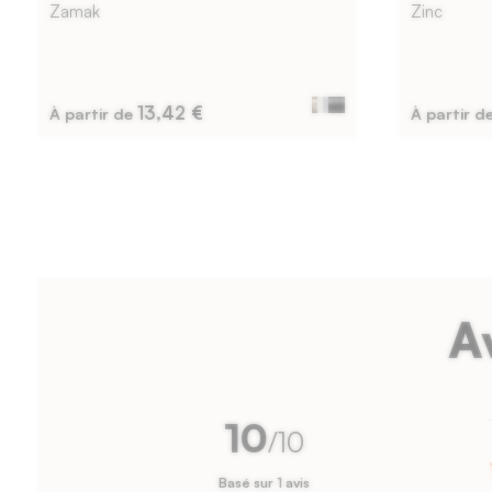
mm,
Zamak
Zinc
chant
de
13,42 €
À partir de
À partir d
1
mm
bordant
les
bords
de
A
la
façade.
10
/10
Basé sur 1 avis