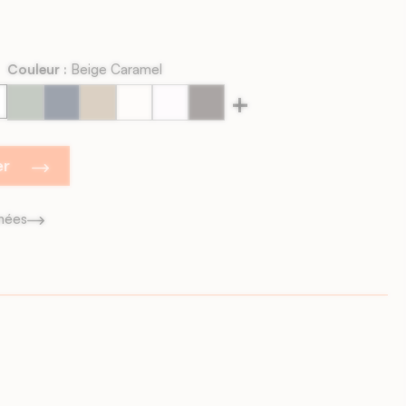
Couleur :
Beige Caramel
+
Argile
Azur
Beige
Blanc
Blanc
Cacao
Verte
Nocturne
Caramel
Cachemire
Velours
Intense
er
gnées
ines