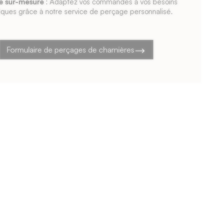
e sur-mesure
: Adaptez vos commandes à vos besoins
iques grâce à notre service de perçage personnalisé.
Formulaire de perçages de charnières