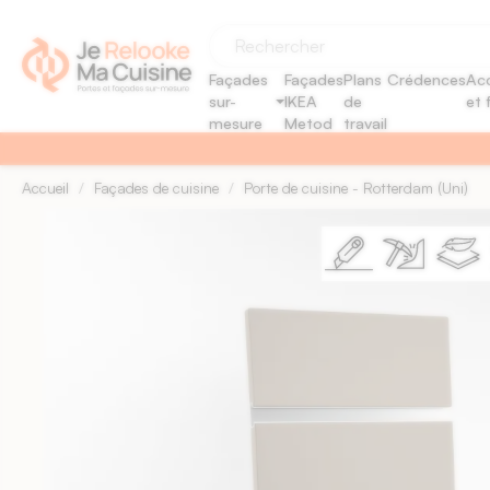
Panneau de gestion des cookies
Façades
Façades
Plans
Crédences
Acc
sur-
IKEA
de
et 
mesure
Metod
travail
Accueil
Façades de cuisine
Porte de cuisine - Rotterdam (Uni)