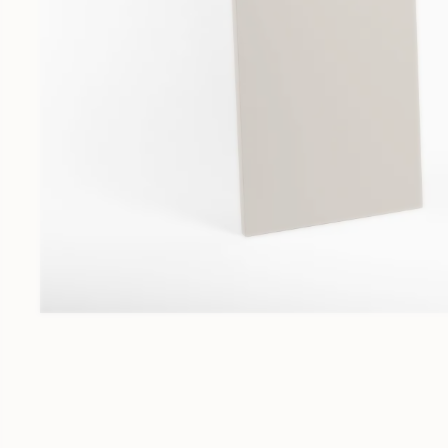
Meubles sur-mesure
Fabrication au millimètre près