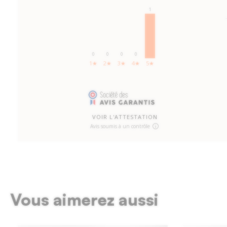
1
0
0
0
0
1★
2★
3★
4★
5★
VOIR L'ATTESTATION
Avis soumis à un contrôle
Vous aimerez aussi