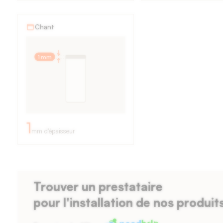
rayon
des
Chant
bords
de
1 mm
1
mm
formant
un
1
mm d'épaisseur
angle
droit,
épaisseur
Trouver un prestataire
de
pour l'installation de nos produit
la