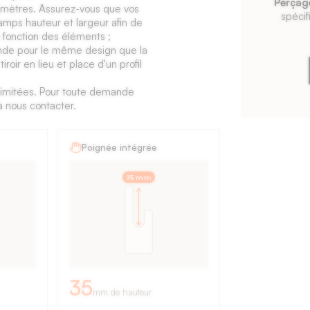
Perçag
limètres. Assurez-vous que vos
spécif
amps hauteur et largeur afin de
 fonction des éléments ;
de pour le même design que la
iroir en lieu et place d'un profil
t limitées. Pour toute demande
à nous contacter.
Poignée intégrée
35 mm
35
mm de hauteur