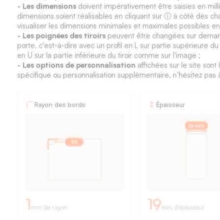
- Les dimensions
doivent impérativement être saisies en mil
dimensions soient réalisables en cliquant sur ⓘ à côté des ch
visualiser les dimensions minimales et maximales possibles en
- Les poignées des tiroirs
peuvent être changées sur deman
porte, c'est-à-dire avec un profil en L sur partie supérieure du t
en U sur la partie inférieure du tiroir comme sur l'image ;
- Les options de personnalisation
affichées sur le site son
spécifique ou personnalisation supplémentaire, n’hésitez pas 
Fiche
Rayon des bords
Épaisseur
technique
19 mm
des
R1
façades
de
cuisine
:
1
19
mm de rayon
mm d'épaisseur