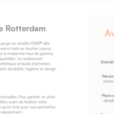
re Rotterdam
A
orge en stratifié FENIX® allie
e extra mate au toucher soyeux,
arne la modernité haut de gamme.
u quotidien. Le revêtement
Diamèt
sthétique et facile d’entretien.
antit durabilité, hygiène et design
Person
inform
Plans 
ractuelles. Pour garantir un choix
détail
lon avant de finaliser votre
qu'un tiroir pour vous permettre
s séparément ;