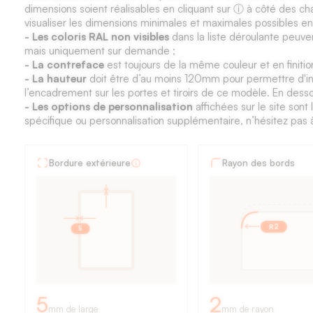
dimensions soient réalisables en cliquant sur ⓘ à côté des ch
visualiser les dimensions minimales et maximales possibles en
- Les coloris RAL non visibles
dans la liste déroulante peuve
mais uniquement sur demande ;
- La contreface
est toujours de la même couleur et en finitio
- La hauteur
doit être d’au moins 120mm pour permettre d'in
l’encadrement sur les portes et tiroirs de ce modèle. En dessou
- Les options de personnalisation
affichées sur le site son
spécifique ou personnalisation supplémentaire, n’hésitez pas 
Fiche
Bordure extérieure
Rayon des bords
technique
des
façades
R2
5
de
cuisine
:
5
2
mm de large
mm de rayon