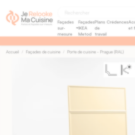
Panneau de gestion des cookies
Façades
Façades
Plans
Crédences
Acc
sur-
IKEA
de
et 
mesure
Metod
travail
Accueil
Façades de cuisine
Porte de cuisine - Prague (RAL)