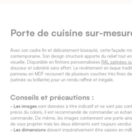
Porte de cuisine sur-mesu
Avec son cadre fin et délicatement biseauté, cette façade mi
contemporaine. Son design structuré apporte du relief tout e
visuelle. Disponible en finitions personnalisées
RAL satinées ou
douceur et sobriété sans effort. Le revêtement en laque traditi
panneau en MDF recouvert de plusieurs couches très fines de 
(satinée ou brillante) pour un rendu raffiné et inégalé.
Conseils et précautions :
- Les images
sont données à titre indicatif et ne sont pas cont
précis du coloris, il est recommandé de commander un échantil
commande. De même, les images contiennent une porte ainsi 
de vous projeter mais les deux éléments sont toujours vendu
- Les dimensions
doivent impérativement être saisies en mil