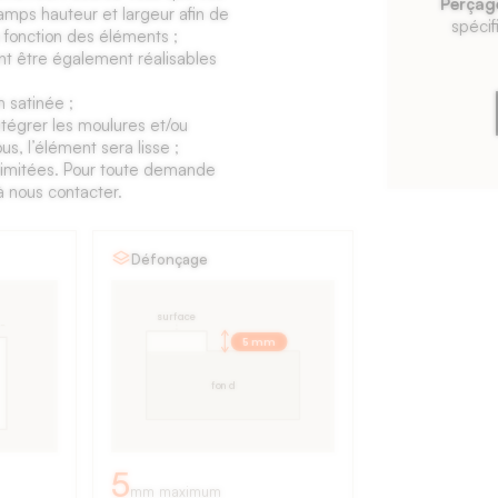
Perçag
amps hauteur et largeur afin de
spécif
 fonction des éléments ;
nt être également réalisables
n satinée ;
tégrer les moulures et/ou
s, l’élément sera lisse ;
t limitées. Pour toute demande
à nous contacter.
Défonçage
surface
5 mm
fond
5
mm maximum