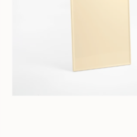
Meubles sur-mesure
Fabrication au millimètre près