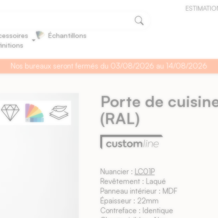
ESTIMATIO
essoires
Échantillons
finitions
Nos bureaux seront fermés du 03/08/2026 au 14/08/2026
Porte de cuisin
(RAL)
Nuancier :
LC01P
Revêtement : Laqué
Panneau intérieur : MDF
Épaisseur : 22mm
Contreface : Identique