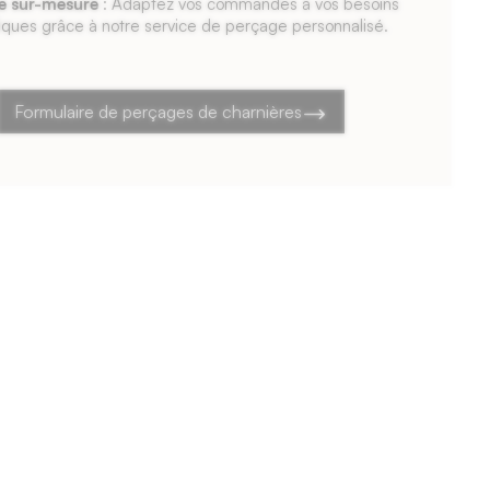
e sur-mesure
: Adaptez vos commandes à vos besoins
iques grâce à notre service de perçage personnalisé.
Formulaire de perçages de charnières