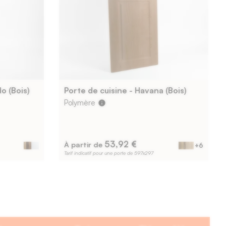
o (Bois)
Porte de cuisine - Havana (Bois)
Polymère
info
53,92 €
À partir de
+6
Tarif indicatif pour une porte de 597x297