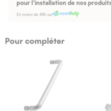
pour l'installation de nos produit
2
mm,
En moins de 48h sur
profondeur
de
Pour compléter
défonçage
de
5
mm
maximum,
épaisseur
de
la
façade