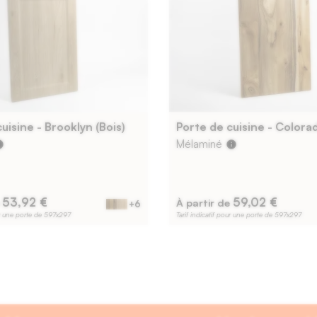
uisine - Brooklyn (Bois)
Porte de cuisine - Colorad
Mélaminé
fo
info
53,92 €
59,02 €
e
À partir de
+6
our une porte de 597x297
Tarif indicatif pour une porte de 597x297