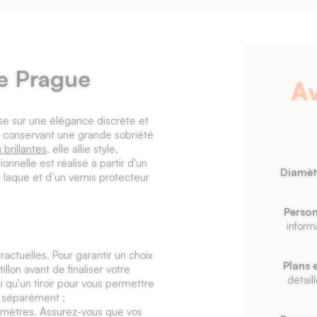
re Prague
A
se sur une élégance discrète et
n conservant une grande sobriété
 brillantes
, elle allie style,
onnelle est réalisé à partir d'un
Diamèt
laque et d’un vernis protecteur
Person
inform
ractuelles. Pour garantir un choix
Plans 
lon avant de finaliser votre
détail
qu'un tiroir pour vous permettre
s séparément ;
limètres. Assurez-vous que vos