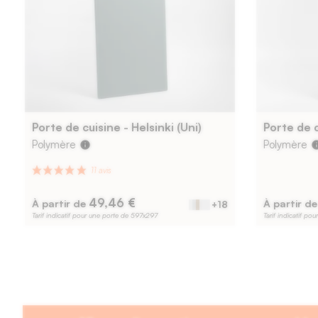
Porte de cuisine - Helsinki (Uni)
Porte de c
Polymère
Polymère
info
in
49,46 €
À partir de
À partir d
+18
Tarif indicatif pour une porte de 597x297
Tarif indicatif p