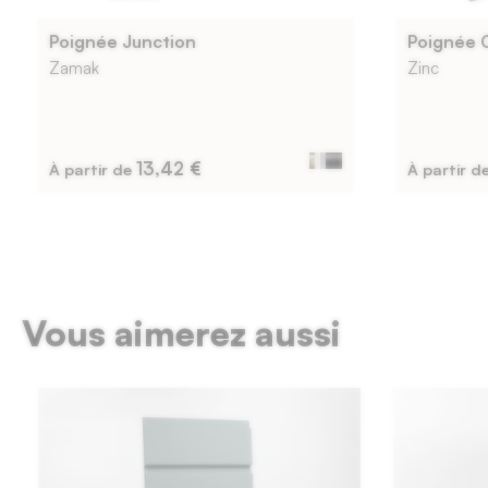
de
Poignée Junction
Poignée 
22
Zamak
Zinc
mm.
13,42 €
À partir de
À partir d
Vous aimerez aussi