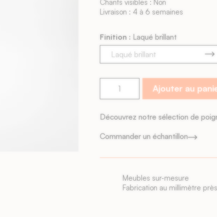
Chants visibles : Non
Livraison : 4 à 6 semaines
Finition :
Laqué brillant
Ajouter au pani
Découvrez notre sélection de poi
Commander un échantillon
Livraison rapide
Façades livrées sous 6 sema